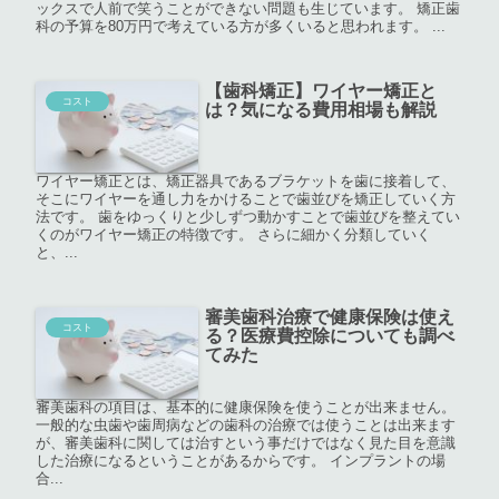
ックスで人前で笑うことができない問題も生じています。 矯正歯
科の予算を80万円で考えている方が多くいると思われます。 ...
【歯科矯正】ワイヤー矯正と
コスト
は？気になる費用相場も解説
ワイヤー矯正とは、矯正器具であるブラケットを歯に接着して、
そこにワイヤーを通し力をかけることで歯並びを矯正していく方
法です。 歯をゆっくりと少しずつ動かすことで歯並びを整えてい
くのがワイヤー矯正の特徴です。 さらに細かく分類していく
と、...
審美歯科治療で健康保険は使え
コスト
る？医療費控除についても調べ
てみた
審美歯科の項目は、基本的に健康保険を使うことが出来ません。
一般的な虫歯や歯周病などの歯科の治療では使うことは出来ます
が、審美歯科に関しては治すという事だけではなく見た目を意識
した治療になるということがあるからです。 インプラントの場
合...