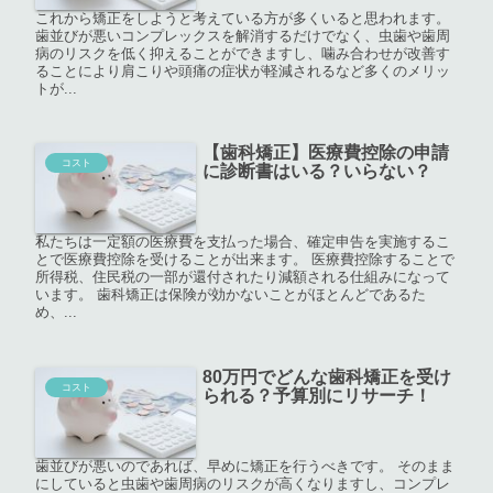
これから矯正をしようと考えている方が多くいると思われます。
歯並びが悪いコンプレックスを解消するだけでなく、虫歯や歯周
病のリスクを低く抑えることができますし、噛み合わせが改善す
ることにより肩こりや頭痛の症状が軽減されるなど多くのメリッ
トが...
【歯科矯正】医療費控除の申請
コスト
に診断書はいる？いらない？
私たちは一定額の医療費を支払った場合、確定申告を実施するこ
とで医療費控除を受けることが出来ます。 医療費控除することで
所得税、住民税の一部が還付されたり減額される仕組みになって
います。 歯科矯正は保険が効かないことがほとんどであるた
め、...
80万円でどんな歯科矯正を受け
コスト
られる？予算別にリサーチ！
歯並びが悪いのであれば、早めに矯正を行うべきです。 そのまま
にしていると虫歯や歯周病のリスクが高くなりますし、コンプレ