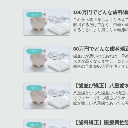
100万円でどんな歯科
コスト
これから矯正をしようと考え
解消するだけでなく、虫歯や
することにより肩こりや頭痛の
80万円でどんな歯科矯
コスト
歯並びが悪いのであれば、早
スクが高くなりますし、コン
歯科の予算を80万円で考えてい
【歯並び矯正】八重歯
コスト
八重歯といった歯並びの矯正
てワイヤーで引っ張るブラケッ
療が難しい八重歯であったり審
【歯科矯正】医療費控
コスト