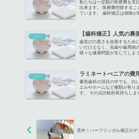
私たちは一定額の医療費を支
出来ます。 医療費控除する
ています。 歯科矯正は保険が効
【歯科矯正】人気の裏
コスト
歯並びの悪さを改善するため
いだけえなく、虫歯や歯周病
様々な健康問題が生じてしまう可
ラミネートべニアの費
コスト
審美歯科の項目の中でも、白
エルやホームなど種類が有り
す。 その点比較的長持ちします
意外！ハーフリンガル矯正のデ