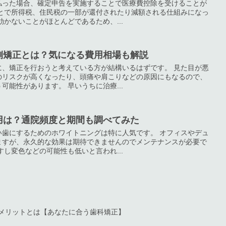
払った場合、確定申告を実施することで医療費控除を受けることが
ことで所得税、住民税の一部が還付されたり減額される仕組みになっ
かないことがほとんどであるため、...
側矯正とは？気になる費用相場も解説
に、矯正を行おうと考えている方が結構いるはずです。 見た目が悪
のリスクが高くなったり、頭痛や肩こりなどの原因にもなるので、
能性があります。 早いうちに治療...
用は？通院頻度と期間も調べてみた
い歯にするためのホワイトニングは特に人気です。 オフィスやデュ
ますが、永久的な効果は期待できませんのでメンテナンスが必要で
し変色などの可能性も低いと言われ...
メリットとは【あなたに合う歯科矯正】