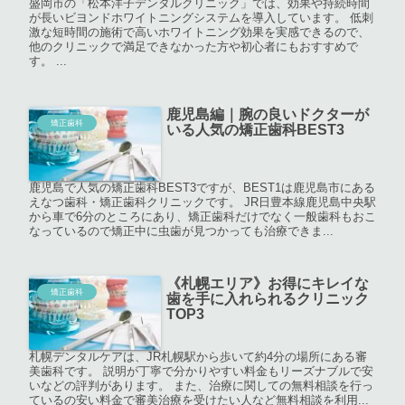
盛岡市の「松本洋子デンタルクリニック」では、効果や持続時間
が長いビヨンドホワイトニングシステムを導入しています。 低刺
激な短時間の施術で高いホワイトニング効果を実感できるので、
他のクリニックで満足できなかった方や初心者にもおすすめで
す。 ...
鹿児島編｜腕の良いドクターが
矯正歯科
いる人気の矯正歯科BEST3
鹿児島で人気の矯正歯科BEST3ですが、BEST1は鹿児島市にある
えなつ歯科・矯正歯科クリニックです。 JR日豊本線鹿児島中央駅
から車で6分のところにあり、矯正歯科だけでなく一般歯科もおこ
なっているので矯正中に虫歯が見つかっても治療できま...
《札幌エリア》お得にキレイな
矯正歯科
歯を手に入れられるクリニック
TOP3
札幌デンタルケアは、JR札幌駅から歩いて約4分の場所にある審
美歯科です。 説明が丁寧で分かりやすい料金もリーズナブルで安
いなどの評判があります。 また、治療に関しての無料相談を行っ
ているの安い料金で審美治療を受けたい人など無料相談を利用...