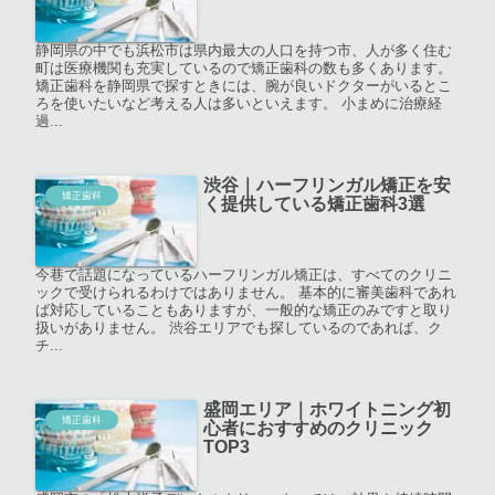
静岡県の中でも浜松市は県内最大の人口を持つ市、人が多く住む
町は医療機関も充実しているので矯正歯科の数も多くあります。
矯正歯科を静岡県で探すときには、腕が良いドクターがいるとこ
ろを使いたいなど考える人は多いといえます。 小まめに治療経
過...
渋谷｜ハーフリンガル矯正を安
矯正歯科
く提供している矯正歯科3選
今巷で話題になっているハーフリンガル矯正は、すべてのクリニ
ックで受けられるわけではありません。 基本的に審美歯科であれ
ば対応していることもありますが、一般的な矯正のみですと取り
扱いがありません。 渋谷エリアでも探しているのであれば、ク
チ...
盛岡エリア｜ホワイトニング初
矯正歯科
心者におすすめのクリニック
TOP3