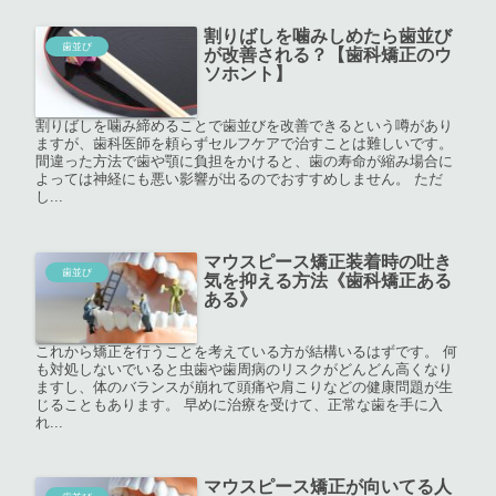
割りばしを噛みしめたら歯並び
歯並び
が改善される？【歯科矯正のウ
ソホント】
割りばしを噛み締めることで歯並びを改善できるという噂があり
ますが、歯科医師を頼らずセルフケアで治すことは難しいです。
間違った方法で歯や顎に負担をかけると、歯の寿命が縮み場合に
よっては神経にも悪い影響が出るのでおすすめしません。 ただ
し...
マウスピース矯正装着時の吐き
歯並び
気を抑える方法《歯科矯正ある
ある》
これから矯正を行うことを考えている方が結構いるはずです。 何
も対処しないでいると虫歯や歯周病のリスクがどんどん高くなり
ますし、体のバランスが崩れて頭痛や肩こりなどの健康問題が生
じることもあります。 早めに治療を受けて、正常な歯を手に入
れ...
マウスピース矯正が向いてる人