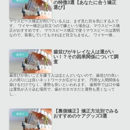
歯並び
の特徴3選【あなたに合う矯正
選び】
マウスピース矯正が向いている人は、まず見た目を気にする人で
す。 ワイヤー矯正は目立つので嫌という場合は、マウスピース矯
正がおすすめです。 マウスピース矯正で使うマウスピースは透明
なので、装着していてもそれほど目立ちません。 ワイヤー矯...
歯並びがキレイな人は運がい
歯並び
い！？その因果関係について調
査
歯並びが良いことを嫌う人はほとんどいないので、歯並びの良い
人の周りには良いネットワークが広がります。 円滑な人間関係を
築けるだけでなく、運勢も良いといわれます。 歯相学では口や歯
は運気が入り込む場所で、歯がガタガタだと運勢も悪くなって
し...
【裏側矯正】矯正方法別でみる
歯並び
おすすめのケアグッズ3選