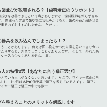
ら歯並びが改善される？【歯科矯正のウソホント】
歯並びを改善できるという噂がありますが、歯科医師を頼らずセル
す。 間違った方法で歯や顎に負担をかけると、歯の寿命が縮み場合
るのでおすすめしません。 ただし...
の器具を飲み込んでしまったら！？
まうことがあります。 例えば固い物を食べたり歯を思いっきり食い
ぎたりすると、外れてしまうことがありえます。 そして、外れた裏
ースも少なくありません。 裏...
る人の特徴3選【あなたに合う矯正選び】
考えている人も少なくないと思います。 そこで、ワイヤー矯正に向
ます。 1つ目は比較的低予算で矯正を考えている人です。 矯正に
イヤー矯正は矯正の中でも数十...
びを整えることのメリットを解説します