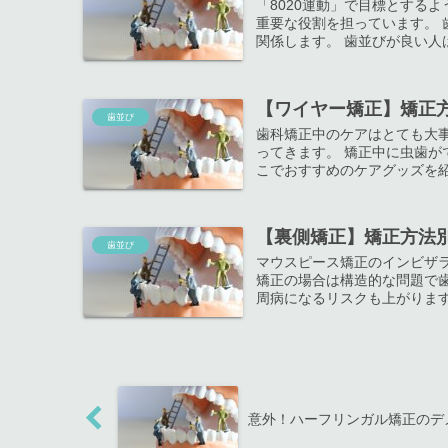
「8020運動」で目標とする
重要な役割を担っています。
関係します。 歯並びが良い人は
【ワイヤー矯正】矯正
歯並び
歯科矯正中のケアはとても大
ってきます。 矯正中に虫歯が
こでおすすめのケアグッズを紹介
【裏側矯正】矯正方法
歯並び
マウスピース矯正のインビザ
矯正の場合は構造的な問題で
周病になるリスクも上がります
意外！ハーフリンガル矯正のデ