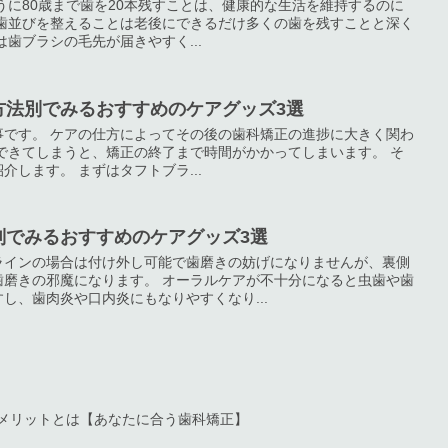
ように80歳まで歯を20本残すことは、健康的な生活を維持するのに
 歯並びを整えることは老後にできるだけ多くの歯を残すことと深く
歯ブラシの毛先が届きやすく...
方法別でみるおすすめのケアグッズ3選
事です。 ケアの仕方によってその後の歯科矯正の進捗に大きく関わ
できてしまうと、矯正の終了まで時間がかかってしまいます。 そ
します。 まずはタフトブラ...
別でみるおすすめのケアグッズ3選
ラインの場合は付け外し可能で歯磨きの妨げになりませんが、裏側
歯磨きの邪魔になります。 オーラルケアが不十分になると虫歯や歯
し、歯肉炎や口内炎にもなりやすくなり...
メリットとは【あなたに合う歯科矯正】