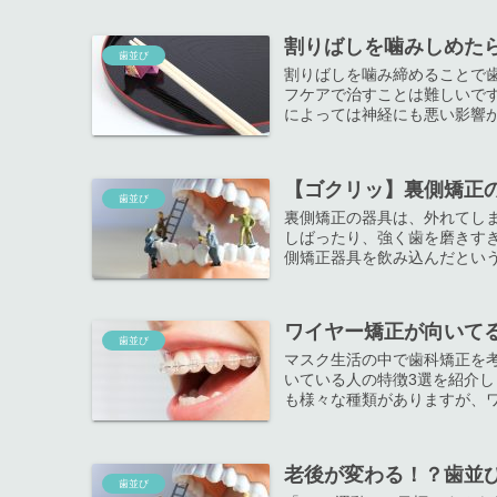
割りばしを噛みしめた
歯並び
割りばしを噛み締めることで
フケアで治すことは難しいで
によっては神経にも悪い影響が出
【ゴクリッ】裏側矯正
歯並び
裏側矯正の器具は、外れてし
しばったり、強く歯を磨きす
側矯正器具を飲み込んだというケ
ワイヤー矯正が向いて
歯並び
マスク生活の中で歯科矯正を
いている人の特徴3選を紹介し
も様々な種類がありますが、ワ
老後が変わる！？歯並
歯並び